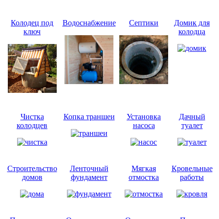
Колодец под
Водоснабжение
Септики
Домик для
ключ
колодца
Чистка
Копка траншеи
Установка
Дачный
колодцев
насоса
туалет
Строительство
Ленточный
Мягкая
Кровельные
домов
фундамент
отмостка
работы