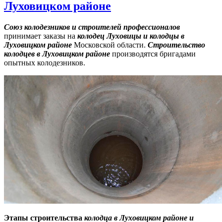
Луховицком районе
Союз колодезников и строителей профессионалов
принимает заказы на
колодец Луховицы и колодцы в
Луховицком районе
Московской области.
Строительство
к
олодцев
в Луховицком районе
производятся бригадами
опытных колодезников.
Этапы строительства
колодца
в Луховицком районе
и