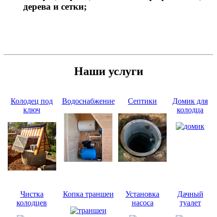
дерева и сетки;
Наши услуги
Колодец под
Водоснабжение
Септики
Домик для
ключ
колодца
Чистка
Копка траншеи
Установка
Дачный
колодцев
насоса
туалет