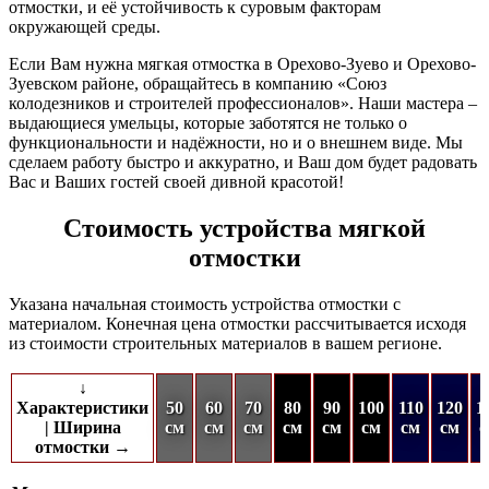
отмостки, и её устойчивость к суровым факторам
окружающей среды.
Если Вам нужна мягкая отмостка в Орехово-Зуево и Орехово-
Зуевском районе, обращайтесь в компанию «Союз
колодезников и строителей профессионалов». Наши мастера –
выдающиеся умельцы, которые заботятся не только о
функциональности и надёжности, но и о внешнем виде. Мы
сделаем работу быстро и аккуратно, и Ваш дом будет радовать
Вас и Ваших гостей своей дивной красотой!
Стоимость устройства мягкой
отмостки
Указана начальная стоимость устройства отмостки с
материалом. Конечная цена отмостки рассчитывается исходя
из стоимости строительных материалов в вашем регионе.
↓
Характеристики
50
60
70
80
90
100
110
120
1
| Ширина
см
см
см
см
см
см
см
см
с
отмостки →