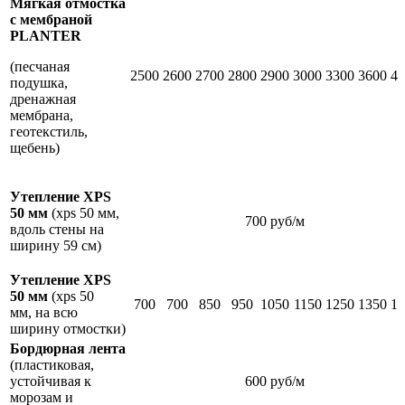
Мягкая отмостка
с мембраной
PLANTER
(песчаная
2500
2600
2700
2800
2900
3000
3300
3600
46
подушка,
дренажная
мембрана,
геотекстиль,
щебень)
Утепление XPS
50 мм
(xps 50 мм,
700 руб/м
вдоль стены на
ширину 59 см)
Утепление XPS
50 мм
(xps 50
700
700
850
950
1050
1150
1250
1350
18
мм, на всю
ширину отмостки)
Бордюрная лента
(пластиковая,
устойчивая к
600 руб/м
морозам и