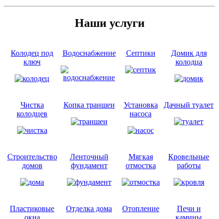
Наши услуги
Колодец под
Водоснабжение
Септики
Домик для
ключ
колодца
Чистка
Копка траншеи
Установка
Дачный туалет
колодцев
насоса
Строительство
Ленточный
Мягкая
Кровельные
домов
фундамент
отмостка
работы
Пластиковые
Отделка дома
Отопление
Печи и
окна
камины