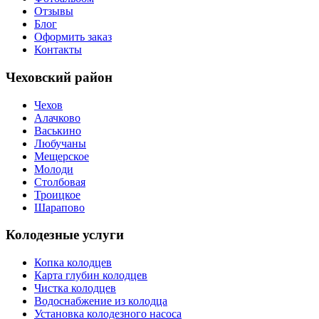
Отзывы
Блог
Оформить заказ
Контакты
Чеховский район
Чехов
Алачково
Васькино
Любучаны
Мещерское
Молоди
Столбовая
Троицкое
Шарапово
Колодезные услуги
Копка колодцев
Карта глубин колодцев
Чистка колодцев
Водоснабжение из колодца
Установка колодезного насоса