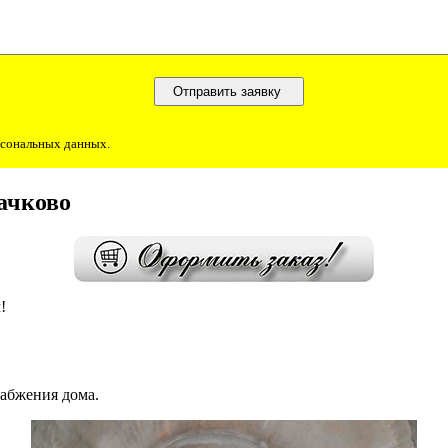
ерсональных данных.
ачково
!
набжения дома.