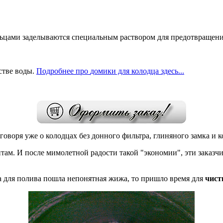
льцами заделываются специальным раствором для предотвращени
стве воды.
Подробнее
про
домики для колодца здесь...
говоря уже о колодцах без донного фильтра, глиняного замка и 
там. И после мимолетной радости такой "экономии", эти заказч
га для полива пошла непонятная жижа, то пришло время для
чист