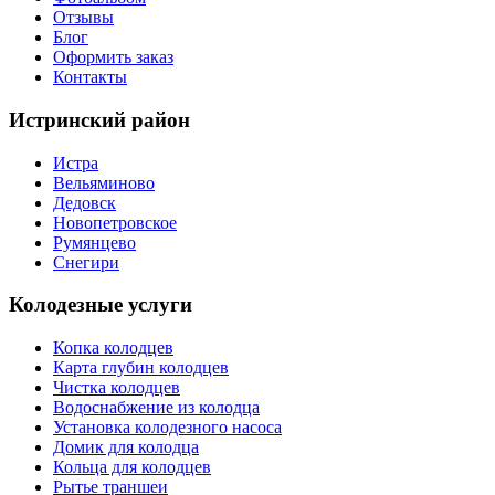
Отзывы
Блог
Оформить заказ
Контакты
Истринский район
Истра
Вельяминово
Дедовск
Новопетровское
Румянцево
Снегири
Колодезные услуги
Копка колодцев
Карта глубин колодцев
Чистка колодцев
Водоснабжение из колодца
Установка колодезного насоса
Домик для колодца
Кольца для колодцев
Рытье траншеи