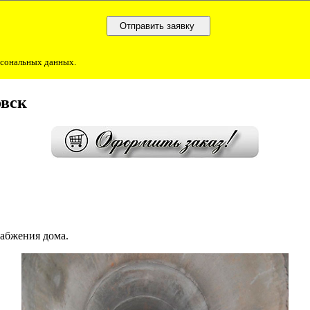
ерсональных данных.
овск
!
набжения дома.