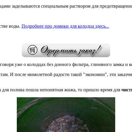
ьцами заделываются специальным раствором для предотвращения
стве воды.
Подробнее
про
домики для колодца здесь...
говоря уже о колодцах без донного фильтра, глиняного замка и 
там. И после мимолетной радости такой "экономии", эти заказч
га для полива пошла непонятная жижа, то пришло время для
чист