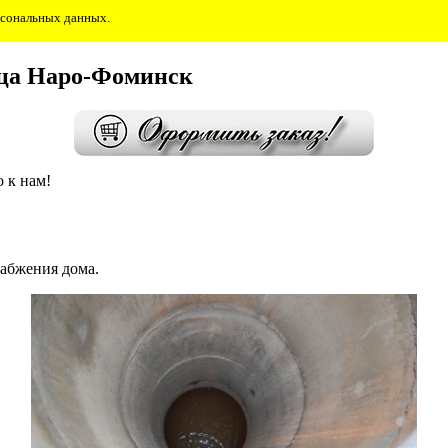
ерсональных данных.
дца Наро-Фоминск
 к нам!
набжения дома.