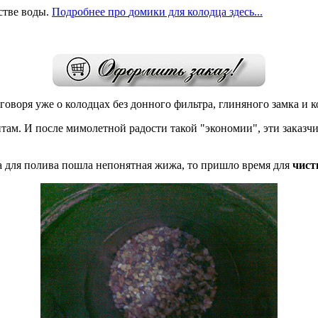
стве воды.
Подробнее
про
домики для колодца здесь...
говоря уже о колодцах без донного фильтра, глиняного замка и 
там. И после мимолетной радости такой "экономии", эти заказч
га для полива пошла непонятная жижа, то пришло время для
чист