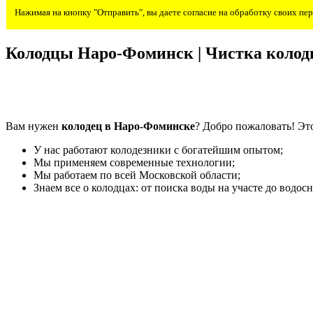
Нажимая на кнопку "Отправить", вы даете согласие на обработку своих п
Колодцы Наро-Фоминск | Чистка коло
Вам нужен
колодец в Наро-Фоминске
? Добро пожаловать! Это
У нас работают колодезники с богатейшим опытом;
Мы применяем современные технологии;
Мы работаем по всей Московской области;
Знаем все о колодцах: от поиска воды на участе до водос