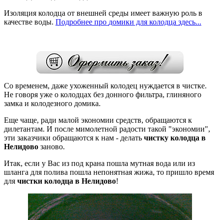
Изоляция колодца от внешней среды имеет важную роль в
качестве воды.
Подробнее
про
домики для колодца здесь...
Со временем, даже ухоженный колодец нуждается в чистке.
Не говоря уже о колодцах без донного фильтра, глиняного
замка и колодезного
домика.
Еще чаще, ради малой экономии средств, обращаются к
дилетантам. И после мимолетной радости такой "экономии",
эти заказчики обращаются к нам - делать
чистку колодца в
Нелидово
заново.
Итак, если у Вас из под крана пошла мутная вода или из
шланга для полива пошла непонятная жижа, то пришло время
для
чистки колодца в Нелидово
!