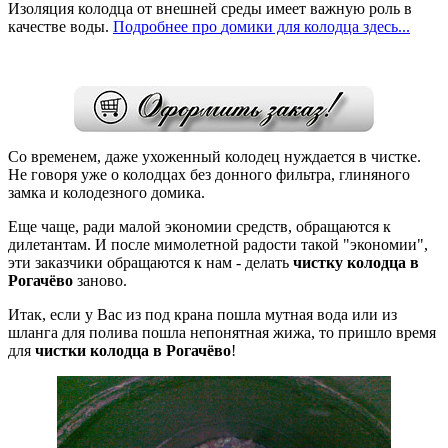
Изоляция колодца от внешней среды имеет важную роль в
качестве воды.
Подробнее
про
домики для колодца здесь...
Со временем, даже ухоженный колодец нуждается в чистке.
Не говоря уже о колодцах без донного фильтра, глиняного
замка и колодезного
домика.
Еще чаще, ради малой экономии средств, обращаются к
дилетантам. И после мимолетной радости такой "экономии",
эти заказчики обращаются к нам - делать
чистку колодца в
Рогачёво
заново.
Итак, если у Вас из под крана пошла мутная вода или из
шланга для полива пошла непонятная жижа, то пришло время
для
чистки колодца в Рогачёво
!