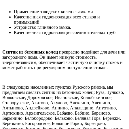
Применение заводских колец с замками.
Качественная гидроизоляция всех стыков и
примыканий.
Устройство глиняного замка.
Качественная гидроизоляция соединительных труб.
Септик из бетонных колец
прекрасно подойдет для дачи или
загородного дома. Он имеет низкую стоимость,
энергонезависим, обеспечивает частичную очистку стоков и
может работать при регулярном поступлении стоков.
В следующих населенных пунктах
Рузского района
, мы
предлагаем сделать септик из бетонных колец:
Руза, Тучково,
Волковское, Дороховское, Ивановское, Колюбакинское,
Старорузское,
Акатово, Акулово, Алексино, Алешино,
Алтыново, Андрейково, Аннино, Апальщино, Апухтино,
Артюхино, Архангельское, Бабаево, Бабино, Бараново,
Барынино, Белобородово, Бельково, Беляная Гора, Бережки,
Березкино, Богородское, Большие Горки, Борзецово,
Бороденки, Ботино, Брикет, Брыньково, Буланино
, Булыгино,