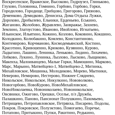
Воскресенское, Вражеское, Высоково, Гидроузел, Глиньково,
Глухово, Головинка, Гомнино, Горбово, Горбово, Горки,
Городилово, Городище
, Грибцово, Григорово, Грязново,
Деменково, Демидково, Денисиха, Дома Отдыха Лужки,
Дорохово, Дробылево, Ельники, Ерденьево, Еськино,
Жиганово
, Жолобово, Журавлево, Заовражье, Захнево,
Землино, Златоустово, Иваново, Ивойлово, Игнатьево,
Ильинское, Ильятино, Кожино, Козлово, Коковино
, Кокшино,
Колодкино, Колюбакино, Комлево, Константиново,
Контемирово, Корчманово, Космодемьянский, Костино,
Красотино, Кривошеино, Крюково
, Кузянино, Курово,
Ладыгино, Лашино, Ленинка, Леньково, Лидино, Лихачево,
Лобково, Лукино, Лунинка, Лызлово, Лысково, Лыщиково,
Макеиха, Малоиванцево
, Малые Горки, Мамошино, Марково,
Марс, Марьино, Матвейцево-1, Матвейцево-2, Митинка,
Михайловское, Мишинка, Молодиково, Морево, Мытники,
Неверово
, Немирово, Нестерово, Нижнее Сляднево,
Никольское, Никольское, Никулкино, Нововолково,
Новогорбово, НовоКурово, НовоМихайловское,
НовоНиколаевка
, Новониколаево, Новоникольское,
Овсяники, Ожигово, Орешки, Оселье, п/л Дружба,
Палашкино, Паново, Пансионат Полушкино, Пахомьево,
Петрищево
, Петропавловское, Петряиха, Писарево, Подолы,
Покров, Покровское, Полуэктово, Помогаево, Поречье,
Потапово, Притыкино, Пупки, Ракитино, Редькино
,