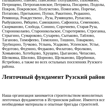
Палашкино, Паново, Пансионат Полушкино, Пахомьево,
Петрищево
, Петропавловское, Петряиха, Писарево, Подолы,
Покров, Покровское, Полуэктово, Помогаево, Поречье,
Потапово, Притыкино, Пупки, Ракитино, Редькино
,
Ремяница, Рождествено , Руза, Румянцево, Рупасово,
Рыбушкино, Рябцево, Самошкино, Сафониха, Семенково,
Скирманово, Слобода, Сонино, Сорочнево
, Старая Руза,
Старониколаево, Староникольское, Старотеряево, Строганка,
Стрыгино, Сумароково, Сухарево, Сытьково, Таблово,
Таганово, Тимофеево
, Тимохино, Тишино, Товарково,
Трубицино, Тучково, Углынь, Усадково, Успенское, Устье,
Федотово, Федчино, Федьково, Филатово, Фролково,
Хомьяново
, Хотебцово, Хрущево, Цыганово, Чепасово,
Шелковка, Шилово, Шорново, Щелканово, Щербинки,
Ястребово
,
а также во всех остальных поселениях Рузского
района.
Ленточный фундамент Рузский район
Наша организация занимается строительством монолитных
ленточных фундаментов в Истринском районе. Имеются все
необходимые материалы и опытные бригады строителей.