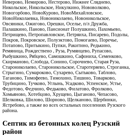
Неверово, Немирово, Нестерово, Нижнее Сляднево,
Никольское, Никольское, Никулкино, Нововолково,
Новогорбово, НовоКурово, НовоМихайловское,
НовоНиколаевка, Новониколаево, Новоникольское,
Овсяники, Ожигово, Орешки, Оселье, п/л Дружба,
Палашкино, Паново, Пансионат Полушкино, Пахомьево,
Петрищево, Петропавловское, Петряиха, Писарево, Подолы,
Покров, Покровское, Полуэктово, Помогаево, Поречье,
Потапово, Притыкино, Пупки, Ракитино, Редькино,
Ремяница, Рождествено , Руза, Румянцево, Рупасово,
Рыбушкино, Рябцево, Самошкино, Сафониха, Семенково,
Скирманово, Слобода, Сонино, Сорочнево, Старая Руза,
Старониколаево, Староникольское, Старотеряево, Строганка,
Стрыгино, Сумароково, Сухарево, Сытьково, Таблово,
Таганово, Тимофеево, Тимохино, Тишино, Товарково,
Трубицино, Тучково, Углынь, Усадково, Успенское, Устье,
Федотово, Федчино, Федьково, Филатово, Фролково,
Хомьяново, Хотебцово, Хрущево, Цыганово, Чепасово,
Шелковка, Шилово, Шорново, Щелканово, Щербинки,
Ястребово, а также во всех остальных поселениях Рузского
района.
Септик из бетонных колец Рузский
район