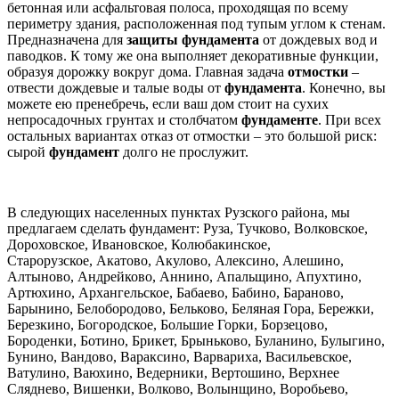
бетонная или асфальтовая полоса, проходящая по всему
периметру здания, расположенная под тупым углом к стенам.
Предназначена для
защиты фундамента
от дождевых вод и
паводков. К тому же она выполняет декоративные функции,
образуя дорожку вокруг дома. Главная задача
отмостки
–
отвести дождевые и талые воды от
фундамента
. Конечно, вы
можете ею пренебречь, если ваш дом стоит на сухих
непросадочных грунтах и столбчатом
фундаменте
. При всех
остальных вариантах отказ от отмостки – это большой риск:
сырой
фундамент
долго не прослужит.
В следующих населенных пунктах
Рузского района
, мы
предлагаем сделать фундамент
:
Руза, Тучково, Волковское,
Дороховское, Ивановское, Колюбакинское,
Старорузское,
Акатово, Акулово, Алексино, Алешино,
Алтыново, Андрейково, Аннино, Апальщино, Апухтино,
Артюхино, Архангельское, Бабаево, Бабино, Бараново,
Барынино, Белобородово, Бельково, Беляная Гора, Бережки,
Березкино, Богородское, Большие Горки, Борзецово,
Бороденки, Ботино, Брикет, Брыньково, Буланино
, Булыгино,
Бунино, Вандово, Вараксино, Варвариха, Васильевское,
Ватулино, Ваюхино, Ведерники, Вертошино, Верхнее
Сляднево, Вишенки, Волково, Волынщино
, Воробьево,