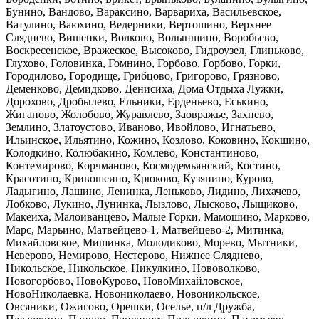
Бунино, Вандово, Вараксино, Варвариха, Васильевское,
Ватулино, Ваюхино, Ведерники, Вертошино, Верхнее
Сляднево, Вишенки, Волково, Волынщино
, Воробьево,
Воскресенское, Вражеское, Высоково, Гидроузел, Глиньково,
Глухово, Головинка, Гомнино, Горбово, Горбово, Горки,
Городилово, Городище
, Грибцово, Григорово, Грязново,
Деменково, Демидково, Денисиха, Дома Отдыха Лужки,
Дорохово, Дробылево, Ельники, Ерденьево, Еськино,
Жиганово
, Жолобово, Журавлево, Заовражье, Захнево,
Землино, Златоустово, Иваново, Ивойлово, Игнатьево,
Ильинское, Ильятино, Кожино, Козлово, Коковино
, Кокшино,
Колодкино, Колюбакино, Комлево, Константиново,
Контемирово, Корчманово, Космодемьянский, Костино,
Красотино, Кривошеино, Крюково
, Кузянино, Курово,
Ладыгино, Лашино, Ленинка, Леньково, Лидино, Лихачево,
Лобково, Лукино, Лунинка, Лызлово, Лысково, Лыщиково,
Макеиха, Малоиванцево
, Малые Горки, Мамошино, Марково,
Марс, Марьино, Матвейцево-1, Матвейцево-2, Митинка,
Михайловское, Мишинка, Молодиково, Морево, Мытники,
Неверово
, Немирово, Нестерово, Нижнее Сляднево,
Никольское, Никольское, Никулкино, Нововолково,
Новогорбово, НовоКурово, НовоМихайловское,
НовоНиколаевка
, Новониколаево, Новоникольское,
Овсяники, Ожигово, Орешки, Оселье, п/л Дружба,