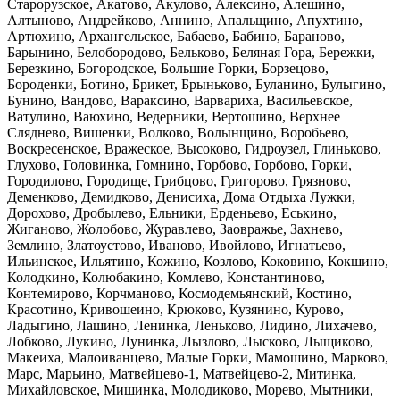
Старорузское, Акатово, Акулово, Алексино, Алешино,
Алтыново, Андрейково, Аннино, Апальщино, Апухтино,
Артюхино, Архангельское, Бабаево, Бабино, Бараново,
Барынино, Белобородово, Бельково, Беляная Гора, Бережки,
Березкино, Богородское, Большие Горки, Борзецово,
Бороденки, Ботино, Брикет, Брыньково, Буланино, Булыгино,
Бунино, Вандово, Вараксино, Варвариха, Васильевское,
Ватулино, Ваюхино, Ведерники, Вертошино, Верхнее
Сляднево, Вишенки, Волково, Волынщино, Воробьево,
Воскресенское, Вражеское, Высоково, Гидроузел, Глиньково,
Глухово, Головинка, Гомнино, Горбово, Горбово, Горки,
Городилово, Городище, Грибцово, Григорово, Грязново,
Деменково, Демидково, Денисиха, Дома Отдыха Лужки,
Дорохово, Дробылево, Ельники, Ерденьево, Еськино,
Жиганово, Жолобово, Журавлево, Заовражье, Захнево,
Землино, Златоустово, Иваново, Ивойлово, Игнатьево,
Ильинское, Ильятино, Кожино, Козлово, Коковино, Кокшино,
Колодкино, Колюбакино, Комлево, Константиново,
Контемирово, Корчманово, Космодемьянский, Костино,
Красотино, Кривошеино, Крюково, Кузянино, Курово,
Ладыгино, Лашино, Ленинка, Леньково, Лидино, Лихачево,
Лобково, Лукино, Лунинка, Лызлово, Лысково, Лыщиково,
Макеиха, Малоиванцево, Малые Горки, Мамошино, Марково,
Марс, Марьино, Матвейцево-1, Матвейцево-2, Митинка,
Михайловское, Мишинка, Молодиково, Морево, Мытники,