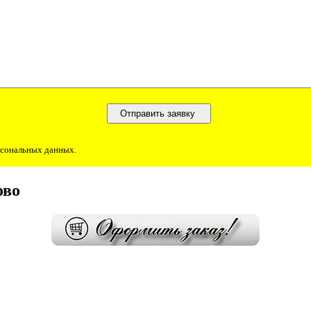
ерсональных данных.
ово