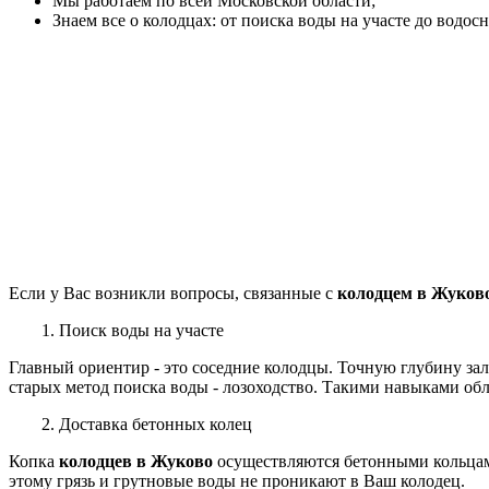
Мы работаем по всей Московской области;
Знаем все о колодцах: от поиска воды на участе до водос
Если у Вас возникли вопросы, связанные с
колодцем в Жуков
1. Поиск воды на участе
Главный ориентир - это соседние колодцы. Точную глубину за
старых метод поиска воды - лозоходство. Такими навыками об
2. Доставка бетонных колец
Копка
колодцев в Жуково
осуществляются бетонными кольцами 
этому грязь и грутновые воды не проникают в Ваш колодец.