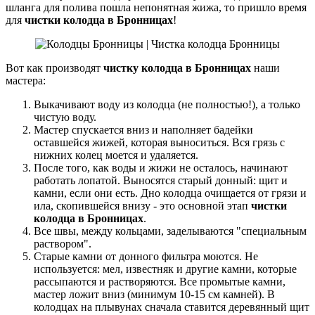
шланга для полива пошла непонятная жижа, то пришло время
для
чистки колодца в Бронницах
!
Вот как производят
чистку колодца в Бронницах
наши
мастера:
Выкачивают воду из колодца (не полностью!), а только
чистую воду.
Мастер спускается вниз и наполняет бадейки
оставшейся жижей, которая выноситься. Вся грязь с
нижних колец моется и удаляется.
После того, как воды и жижи не осталось, начинают
работать лопатой. Выносятся старый донный: щит и
камни, если они есть. Дно колодца очищается от грязи и
ила, скопившейся внизу - это основной этап
чистки
колодца в Бронницах
.
Все швы, между кольцами, заделываются "специальным
раствором".
Старые камни от донного фильтра моются. Не
используется: мел, известняк и другие камни, которые
рассыпаются и растворяются. Все промытые камни,
мастер ложит вниз (минимум 10-15 см камней). В
колодцах на плывунах сначала ставится деревянный щит