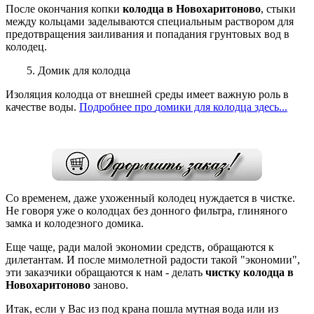
После окончания копки
колодца в Новохаритоново
, стыки
между кольцами заделываются специальным раствором для
предотвращения заиливания и попадания грунтовых вод в
колодец.
5. Домик для колодца
Изоляция колодца от внешней среды имеет важную роль в
качестве воды.
Подробнее
про
домики для колодца здесь...
Со временем, даже ухоженный колодец нуждается в чистке.
Не говоря уже о колодцах без донного фильтра, глиняного
замка и колодезного
домика.
Еще чаще, ради малой экономии средств, обращаются к
дилетантам. И после мимолетной радости такой "экономии",
эти заказчики обращаются к нам - делать
чистку колодца в
Новохаритоново
заново.
Итак, если у Вас из под крана пошла мутная вода или из