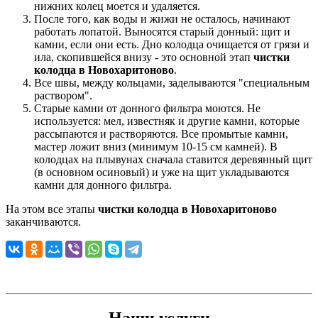
нижних колец моется и удаляется.
После того, как воды и жижи не осталось, начинают
работать лопатой. Выносятся старый донный: щит и
камни, если они есть. Дно колодца очищается от грязи и
ила, скопившейся внизу - это основной этап
чистки
колодца в Новохаритоново
.
Все швы, между кольцами, заделываются "специальным
раствором".
Старые камни от донного фильтра моются. Не
используется: мел, известняк и другие камни, которые
рассыпаются и растворяются. Все промытые камни,
мастер ложит вниз (минимум 10-15 см камней). В
колодцах на плывунах сначала ставится деревянный щит
(в основном осиновый) и уже на щит укладываются
камни для донного фильтра.
На этом все этапы
чистки колодца в Новохаритоново
заканчиваются.
Наши услуги