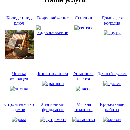
Колодец под
Водоснабжение
Септики
Домик для
ключ
колодца
Чистка
Копка траншеи
Установка
Дачный туалет
колодцев
насоса
Строительство
Ленточный
Мягкая
Кровельные
домов
фундамент
отмостка
работы